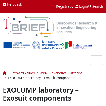
Skip to content
Helpdesk
Registration
Login
Search
Home
Infrastructures
WP4: BioRobotics Platforms
EXOCOMP laboratory – Exosuit components
EXOCOMP laboratory –
Exosuit components