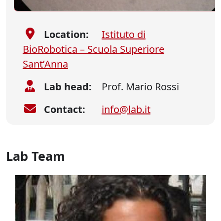
Location:
Istituto di
BioRobotica – Scuola Superiore
Sant’Anna
Lab head:
Prof. Mario Rossi
Contact:
info@lab.it
Lab Team